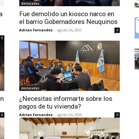
destacadas
a
Fue demolido un kiosco narco en
el barrio Gobernadores Neuquinos
Adrian Fernandez
-
agosto 26, 2025
0
0
destacadas
en
¿Necesitas informarte sobre los
pagos de tu vivienda?
Adrian Fernandez
-
agosto 26, 2025
0
0