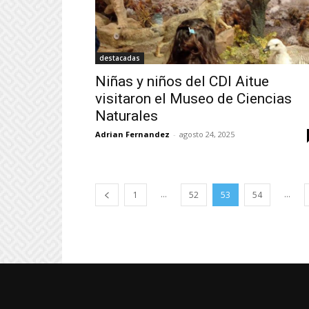
destacadas
Niñas y niños del CDI Aitue
visitaron el Museo de Ciencias
Naturales
Adrian Fernandez
-
agosto 24, 2025
...
...
1
52
53
54