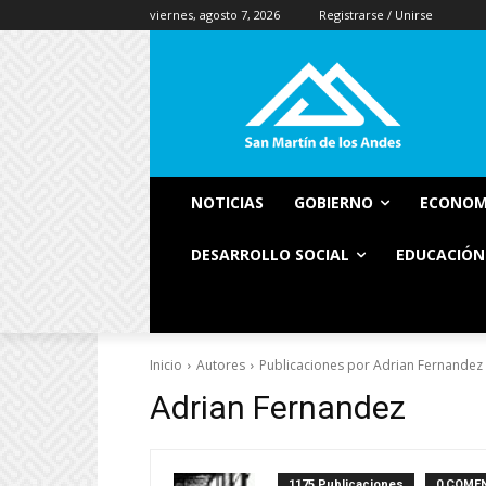
viernes, agosto 7, 2026
Registrarse / Unirse
NOTICIAS
GOBIERNO
ECONOM
DESARROLLO SOCIAL
EDUCACIÓN
Inicio
Autores
Publicaciones por Adrian Fernandez
Adrian Fernandez
1175 Publicaciones
0 COME