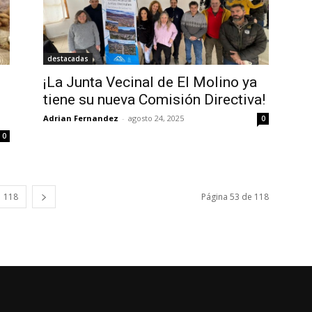
destacadas
¡La Junta Vecinal de El Molino ya
tiene su nueva Comisión Directiva!
Adrian Fernandez
-
agosto 24, 2025
0
0
118
Página 53 de 118