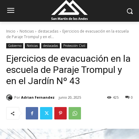
Inicio
Noticias
destacadas
Ejercicios de evacuación en la escuela
de Paraje Trompul y en el...
Gobierno
Noticias
destacadas
Protección Civil
Ejercicios de evacuación en la
escuela de Paraje Trompul y
en el Jardín Nº 43
Por
Adrian Fernandez
junio 20, 2025
425
0