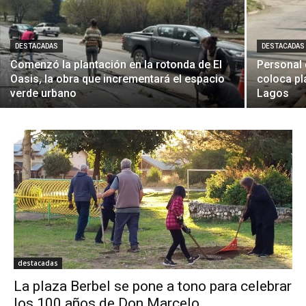
DESTACADAS
DESTACADAS
Comenzó la plantación en la rotonda de El
Personal 
Oasis, la obra que incrementará el espacio
coloca pl
verde urbano
Lagos
destacadas
La plaza Berbel se pone a tono para celebrar
los 100 años de Don Marcelo