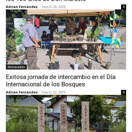
Adrian Fernandez
-
marzo 30, 2025
0
destacadas
Exitosa jornada de intercambio en el Día
Internacional de los Bosques
Adrian Fernandez
-
marzo 22, 2025
0