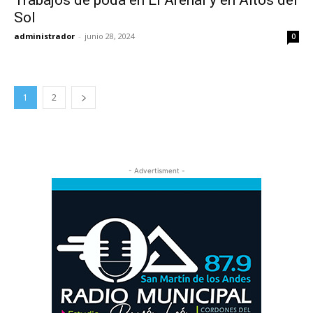
Trabajos de poda en El Arenal y en Altos del
Sol
administrador
-
junio 28, 2024
0
1
2
- Advertisment -