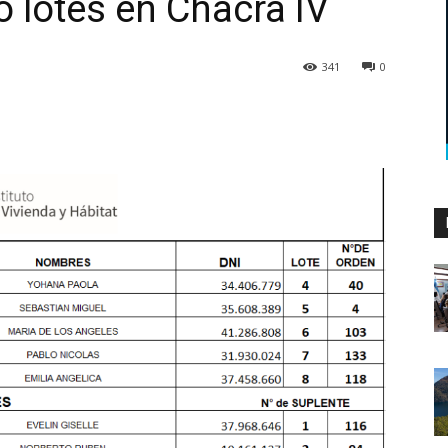
o lotes en Chacra IV
341
0