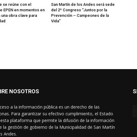
te se reúne con el
San Martín de los Andes será sede
 de EPEN en momentos en
del 2º Congreso “Juntos por la
a una obra clave para
Prevención – Campeones de la
dad
Vida”
BRE NOSOTROS
S
cceso a la información pública es un derecho de las
onas. Para garantizar su efectivo cumplimiento, el Estado
 esta plataforma que permite la difusión de la información
e la gestión de gobierno de la Municipalidad de San Martín
os Andes.