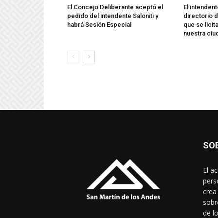
El Concejo Deliberante aceptó el
El intenden
pedido del intendente Saloniti y
directorio
habrá Sesión Especial
que se licit
nuestra ciu
SO
El a
pers
crea
sobr
de l