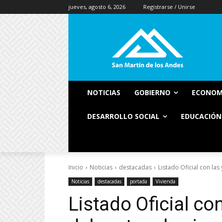
jueves, agosto 6, 2026
Registrarse / Unirse
NOTICIAS
GOBIERNO
ECONOM
DESARROLLO SOCIAL
EDUCACIÓN
Inicio
Noticias
destacadas
Listado Oficial con las
Noticias
destacadas
portada
Vivienda
Listado Oficial co