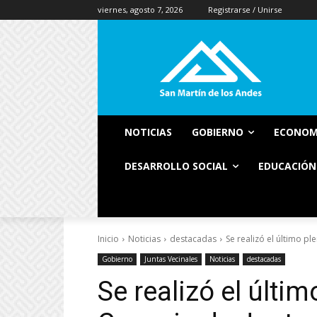
viernes, agosto 7, 2026
Registrarse / Unirse
NOTICIAS
GOBIERNO
ECONOM
DESARROLLO SOCIAL
EDUCACIÓN
Inicio
Noticias
destacadas
Se realizó el último pl
Gobierno
Juntas Vecinales
Noticias
destacadas
Se realizó el últim