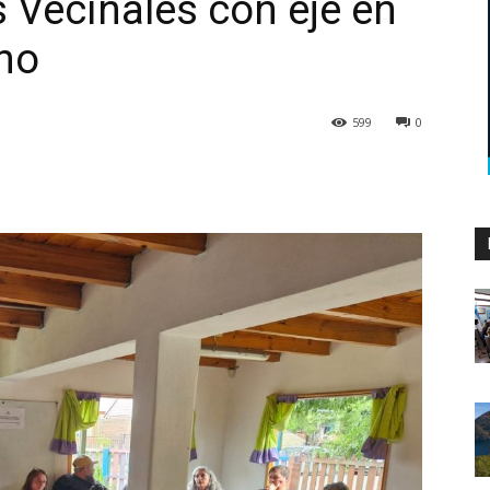
 Vecinales con eje en
ano
599
0