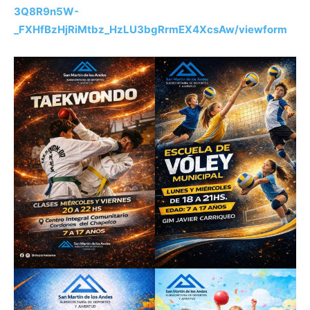
3Q8R9n5W-
_FXHfBzHjRiMtbz_HzLU3bgRrmEX4XcsAw/viewform