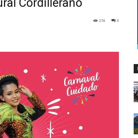
ural Cordillerano
274
0