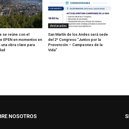
destacadas
te se reúne con el
San Martín de los Andes será sede
 de EPEN en momentos en
del 2º Congreso “Juntos por la
a una obra clave para
Prevención – Campeones de la
dad
Vida”
BRE NOSOTROS
S