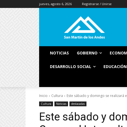
jueves, agosto 6, 2026
Registrarse / Unirse
NOTICIAS
GOBIERNO
ECONOM
DESARROLLO SOCIAL
EDUCACIÓN
Inicio
Cultura
Este sábado y domingo se realizará el
Cultura
Noticias
destacadas
Este sábado y dom