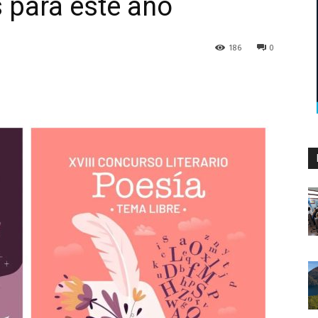
 para este año
186
0