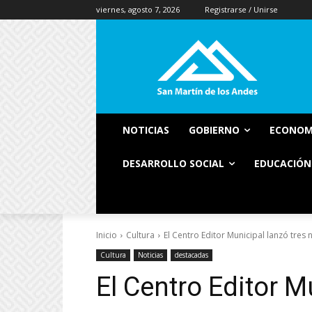
viernes, agosto 7, 2026
Registrarse / Unirse
NOTICIAS
GOBIERNO
ECONOM
DESARROLLO SOCIAL
EDUCACIÓN
Inicio
Cultura
El Centro Editor Municipal lanzó tre
Cultura
Noticias
destacadas
El Centro Editor M