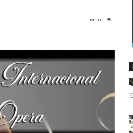
813
0