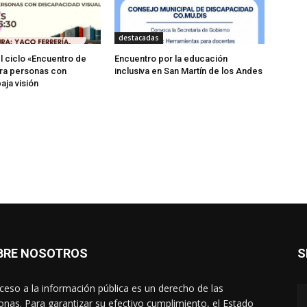
destacadas
 ciclo «Encuentro de
Encuentro por la educación
ra personas con
inclusiva en San Martín de los Andes
aja visión
BRE NOSOTROS
S
cceso a la información pública es un derecho de las
onas. Para garantizar su efectivo cumplimiento, el Estado