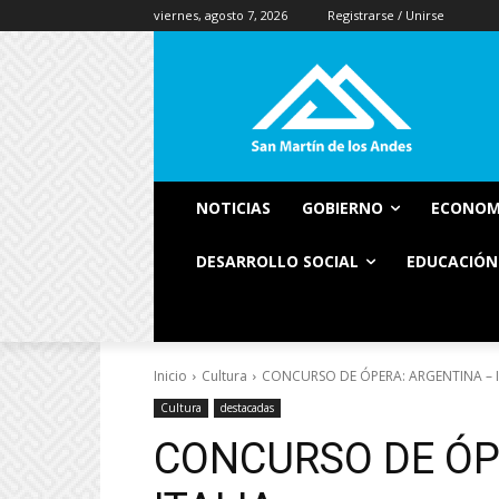
viernes, agosto 7, 2026
Registrarse / Unirse
NOTICIAS
GOBIERNO
ECONOM
DESARROLLO SOCIAL
EDUCACIÓN
Inicio
Cultura
CONCURSO DE ÓPERA: ARGENTINA – I
Cultura
destacadas
CONCURSO DE ÓP