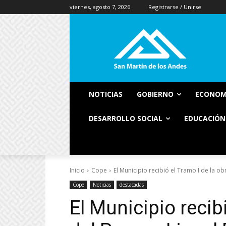
viernes, agosto 7, 2026
Registrarse / Unirse
NOTICIAS
GOBIERNO
ECONOM
DESARROLLO SOCIAL
EDUCACIÓN
Inicio
Cope
El Municipio recibió el Tramo I de la obr
Cope
Noticias
destacadas
El Municipio recib