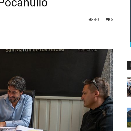
 Pocahullo
648
0