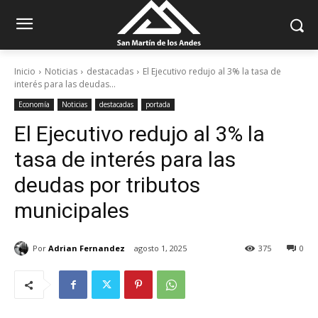
Inicio
Noticias
destacadas
El Ejecutivo redujo al 3% la tasa de
interés para las deudas...
Economía
Noticias
destacadas
portada
El Ejecutivo redujo al 3% la
tasa de interés para las
deudas por tributos
municipales
Por
Adrian Fernandez
agosto 1, 2025
375
0