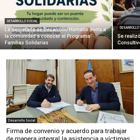
DESARROLLO SOCIAL
DESARROLLO 
La Secretaría de Desarrollo Humano invita a
la comunidad a conocer el Programa
Se realiz
Familias Solidarias
Consultiv
Desarrollo Social
Firma de convenio y acuerdo para trabajar
de manera integral la asistencia a víctimas