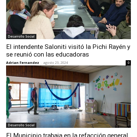
Desarrollo Social
El intendente Saloniti visitó la Pichi Rayén y
se reunió con las educadoras
Adrian Fernandez
-
agosto 23, 2024
0
Desarrollo Social
El Municipio trabaja en la refacción general