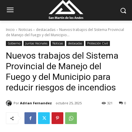
Inicio
Noticias
destacadas
Nuevos trabajos del Sistema Provincial
de Manejo del Fuego y del Municipio...
Gobierno
Juntas Vecinales
Noticias
destacadas
Protección Civil
Nuevos trabajos del Sistema
Provincial de Manejo del
Fuego y del Municipio para
reducir riesgos de incendios
Por
Adrian Fernandez
octubre 25, 2025
321
0