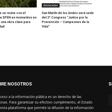
destacadas
te se reúne con el
San Martín de los Andes será sede
 de EPEN en momentos en
del 2º Congreso “Juntos por la
a una obra clave para
Prevención – Campeones de la
dad
Vida”
BRE NOSOTROS
S
cceso a la información pública es un derecho de las
onas. Para garantizar su efectivo cumplimiento, el Estado
 esta plataforma que permite la difusión de la información