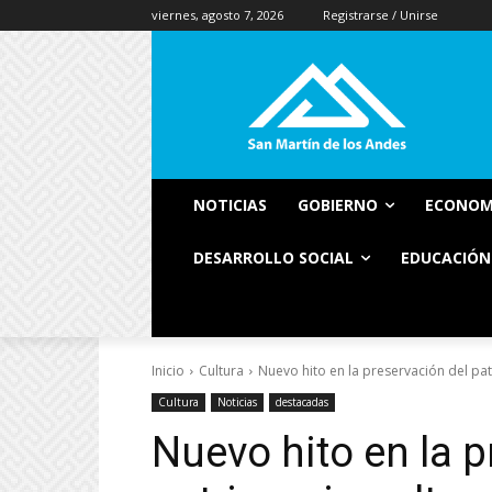
viernes, agosto 7, 2026
Registrarse / Unirse
NOTICIAS
GOBIERNO
ECONOM
DESARROLLO SOCIAL
EDUCACIÓN
Inicio
Cultura
Nuevo hito en la preservación del pat
Cultura
Noticias
destacadas
Nuevo hito en la p