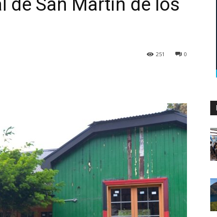
l de San Martín de los
251
0