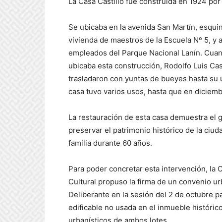
La Casa Castillo fue construida en 1924 por
Se ubicaba en la avenida San Martín, esquin
vivienda de maestros de la Escuela Nº 5, y a
empleados del Parque Nacional Lanín. Cuan
ubicaba esta construcción, Rodolfo Luis Casti
trasladaron con yuntas de bueyes hasta su u
casa tuvo varios usos, hasta que en diciem
La restauración de esta casa demuestra el 
preservar el patrimonio histórico de la ciud
familia durante 60 años.
Para poder concretar esta intervención, la
Cultural propuso la firma de un convenio ur
Deliberante en la sesión del 2 de octubre pa
edificable no usada en el inmueble históric
urbanísticos de ambos lotes.