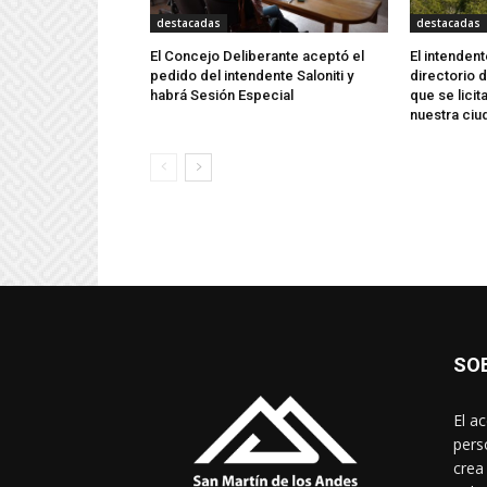
destacadas
destacadas
El Concejo Deliberante aceptó el
El intenden
pedido del intendente Saloniti y
directorio
habrá Sesión Especial
que se licit
nuestra ciu
SO
El a
pers
crea