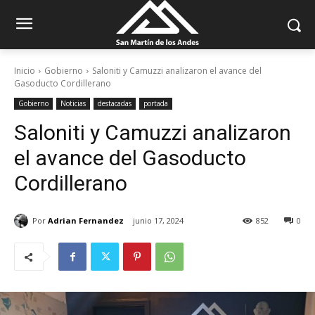
Inicio
Gobierno
Saloniti y Camuzzi analizaron el avance del
Gasoducto Cordillerano
Gobierno
Noticias
destacadas
portada
Saloniti y Camuzzi analizaron
el avance del Gasoducto
Cordillerano
Por
Adrian Fernandez
junio 17, 2024
852
0