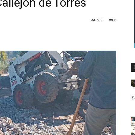
allejón de Torres
538
0