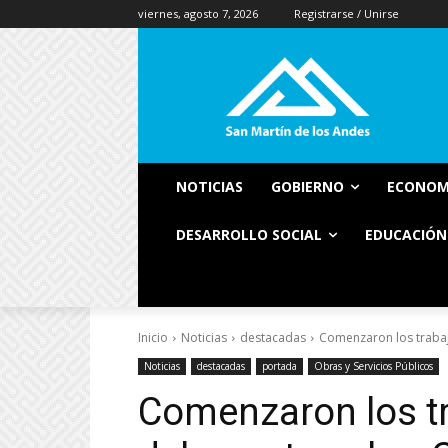
viernes, agosto 7, 2026
Registrarse / Unirse
NOTICIAS
GOBIERNO
ECONOM
DESARROLLO SOCIAL
EDUCACIÓN
Inicio
Noticias
destacadas
Comenzaron los trabaj
Noticias
destacadas
portada
Obras y Servicios Públicos
Comenzaron los tr